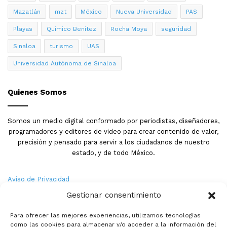
Mazatlán
mzt
México
Nueva Universidad
PAS
Playas
Quimico Benitez
Rocha Moya
seguridad
Sinaloa
turismo
UAS
Universidad Autónoma de Sinaloa
Quienes Somos
Somos un medio digital conformado por periodistas, diseñadores,
programadores y editores de video para crear contenido de valor,
precisión y pensado para servir a los ciudadanos de nuestro
estado, y de todo México.
Aviso de Privacidad
Gestionar consentimiento
Nosotros
Para ofrecer las mejores experiencias, utilizamos tecnologías
Términos y Condiciones
como las cookies para almacenar y/o acceder a la información del