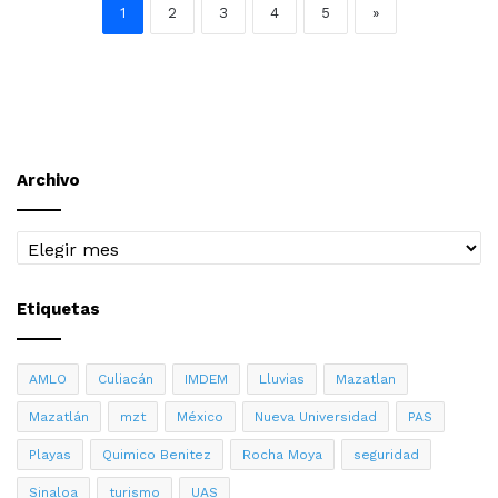
1
2
3
4
5
»
Archivo
Archivo
Etiquetas
AMLO
Culiacán
IMDEM
Lluvias
Mazatlan
Mazatlán
mzt
México
Nueva Universidad
PAS
Playas
Quimico Benitez
Rocha Moya
seguridad
Sinaloa
turismo
UAS