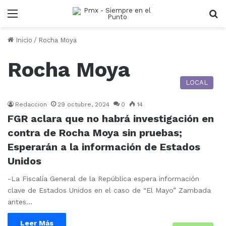
Menu
B
Inicio
/
Rocha Moya
Rocha Moya
LOCAL
Redaccion
29 octubre, 2024
0
14
FGR aclara que no habrá investigación en
contra de Rocha Moya sin pruebas;
Esperarán a la información de Estados
Unidos
-La Fiscalía General de la República espera información
clave de Estados Unidos en el caso de “El Mayo” Zambada
antes…
Leer Más