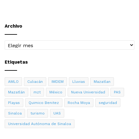
Archivo
Archivo
Etiquetas
AMLO
Culiacán
IMDEM
Lluvias
Mazatlan
Mazatlán
mzt
México
Nueva Universidad
PAS
Playas
Quimico Benitez
Rocha Moya
seguridad
Sinaloa
turismo
UAS
Universidad Autónoma de Sinaloa