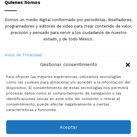
Quienes Somos
Somos un medio digital conformado por periodistas, diseñadores,
programadores y editores de video para crear contenido de valor,
precisión y pensado para servir a los ciudadanos de nuestro
estado, y de todo México.
Aviso de Privacidad
Gestionar consentimiento
Nosotros
Para ofrecer las mejores experiencias, utilizamos tecnologías
Términos y Condiciones
como las cookies para almacenar y/o acceder a la información del
dispositivo. El consentimiento de estas tecnologías nos permitirá
procesar datos como el comportamiento de navegación o las
Política de Cookies
identificaciones únicas en este sitio. No consentir o retirar el
consentimiento, puede afectar negativamente a ciertas
Contacto
características y funciones.
Aceptar
© Copyright 2026,PMX. Todos los derechos reservados.