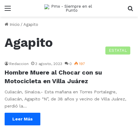
Menu
B
Inicio
/
Agapito
Agapito
ESTATAL
Redaccion
3 agosto, 2023
0
197
Hombre Muere al Chocar con su
Motocicleta en Villa Juárez
Culiacán, Sinaloa.- Esta mañana en Torres Portalegre,
Culiacán, Agapito “N”, de 38 años y vecino de Villa Juárez,
perdió la…
Leer Más