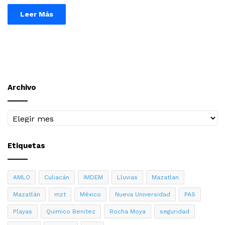
Leer Más
Archivo
Archivo
Etiquetas
AMLO
Culiacán
IMDEM
Lluvias
Mazatlan
Mazatlán
mzt
México
Nueva Universidad
PAS
Playas
Quimico Benitez
Rocha Moya
seguridad