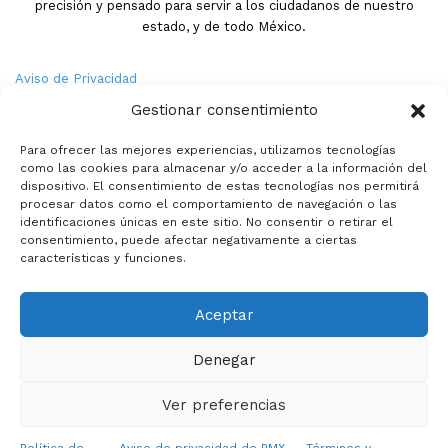
precisión y pensado para servir a los ciudadanos de nuestro
estado, y de todo México.
Aviso de Privacidad
Gestionar consentimiento
Nosotros
Para ofrecer las mejores experiencias, utilizamos tecnologías
Términos y Condiciones
como las cookies para almacenar y/o acceder a la información del
dispositivo. El consentimiento de estas tecnologías nos permitirá
procesar datos como el comportamiento de navegación o las
Política de Cookies
identificaciones únicas en este sitio. No consentir o retirar el
consentimiento, puede afectar negativamente a ciertas
Contacto
características y funciones.
Aceptar
© Copyright 2026,PMX. Todos los derechos reservados.
Denegar
Inicio
Local
Estatal
Nacional
Internacional
Deportes
Politica
Entretenimiento
Especiales
La opinion de:
Ver preferencias