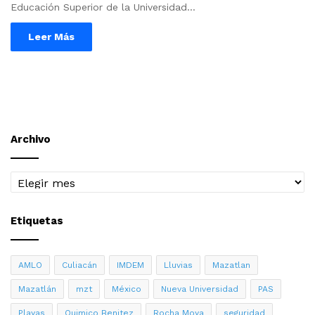
Educación Superior de la Universidad…
Leer Más
Archivo
Archivo
Etiquetas
AMLO
Culiacán
IMDEM
Lluvias
Mazatlan
Mazatlán
mzt
México
Nueva Universidad
PAS
Playas
Quimico Benitez
Rocha Moya
seguridad