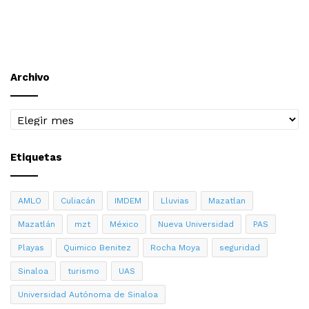
Archivo
Archivo
Etiquetas
AMLO
Culiacán
IMDEM
Lluvias
Mazatlan
Mazatlán
mzt
México
Nueva Universidad
PAS
Playas
Quimico Benitez
Rocha Moya
seguridad
Sinaloa
turismo
UAS
Universidad Autónoma de Sinaloa