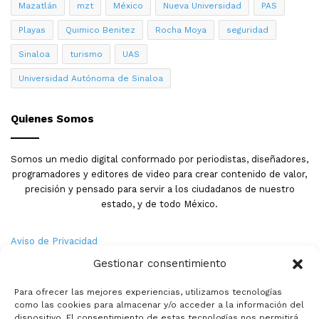
Mazatlán
mzt
México
Nueva Universidad
PAS
Playas
Quimico Benitez
Rocha Moya
seguridad
Sinaloa
turismo
UAS
Universidad Autónoma de Sinaloa
Quienes Somos
Somos un medio digital conformado por periodistas, diseñadores,
programadores y editores de video para crear contenido de valor,
precisión y pensado para servir a los ciudadanos de nuestro
estado, y de todo México.
Aviso de Privacidad
Gestionar consentimiento
Nosotros
Para ofrecer las mejores experiencias, utilizamos tecnologías
Términos y Condiciones
como las cookies para almacenar y/o acceder a la información del
dispositivo. El consentimiento de estas tecnologías nos permitirá