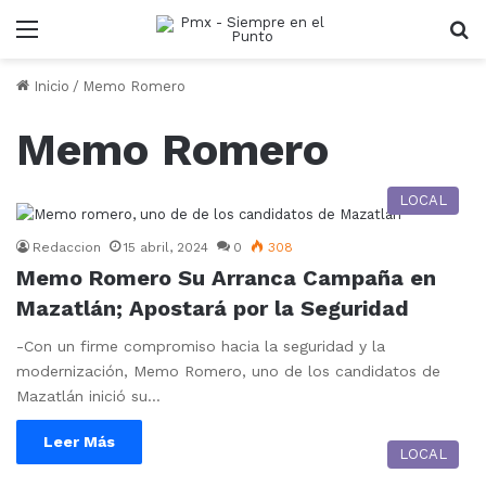
Menu
B
Inicio
/
Memo Romero
Memo Romero
LOCAL
Redaccion
15 abril, 2024
0
308
Memo Romero Su Arranca Campaña en
Mazatlán; Apostará por la Seguridad
-Con un firme compromiso hacia la seguridad y la
modernización, Memo Romero, uno de los candidatos de
Mazatlán inició su…
Leer Más
LOCAL