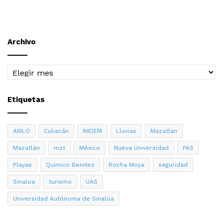
Archivo
Archivo
Etiquetas
AMLO
Culiacán
IMDEM
Lluvias
Mazatlan
Mazatlán
mzt
México
Nueva Universidad
PAS
Playas
Quimico Benitez
Rocha Moya
seguridad
Sinaloa
turismo
UAS
Universidad Autónoma de Sinaloa