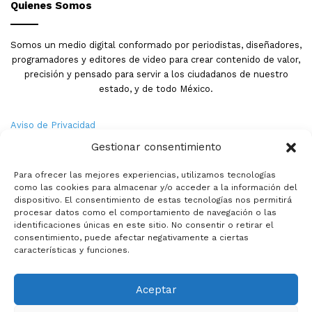
Quienes Somos
Somos un medio digital conformado por periodistas, diseñadores,
programadores y editores de video para crear contenido de valor,
precisión y pensado para servir a los ciudadanos de nuestro
estado, y de todo México.
Aviso de Privacidad
Gestionar consentimiento
Nosotros
Para ofrecer las mejores experiencias, utilizamos tecnologías
Términos y Condiciones
como las cookies para almacenar y/o acceder a la información del
dispositivo. El consentimiento de estas tecnologías nos permitirá
procesar datos como el comportamiento de navegación o las
Política de Cookies
identificaciones únicas en este sitio. No consentir o retirar el
consentimiento, puede afectar negativamente a ciertas
Contacto
características y funciones.
Aceptar
© Copyright 2026,PMX. Todos los derechos reservados.