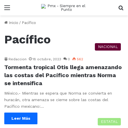
Menu
B
Inicio
/
Pacífico
Pacífico
NACIONAL
Redaccion
18 octubre, 2023
0
562
Tormenta tropical Otis llega amenazando
las costas del Pacífico mientras Norma
se intensifica
México.- Mientras se espera que Norma se convierta en
huracán, otra amenaza se cierne sobre las costas del
Pacífico mexicano:…
Leer Más
ESTATAL