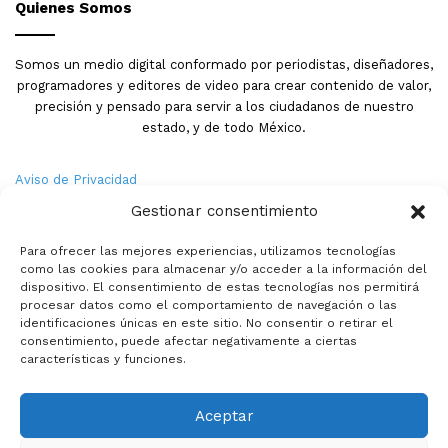
Quienes Somos
Somos un medio digital conformado por periodistas, diseñadores,
programadores y editores de video para crear contenido de valor,
precisión y pensado para servir a los ciudadanos de nuestro
estado, y de todo México.
Aviso de Privacidad
Gestionar consentimiento
Nosotros
Para ofrecer las mejores experiencias, utilizamos tecnologías
Términos y Condiciones
como las cookies para almacenar y/o acceder a la información del
dispositivo. El consentimiento de estas tecnologías nos permitirá
procesar datos como el comportamiento de navegación o las
Política de Cookies
identificaciones únicas en este sitio. No consentir o retirar el
consentimiento, puede afectar negativamente a ciertas
Contacto
características y funciones.
Aceptar
© Copyright 2026,PMX. Todos los derechos reservados.