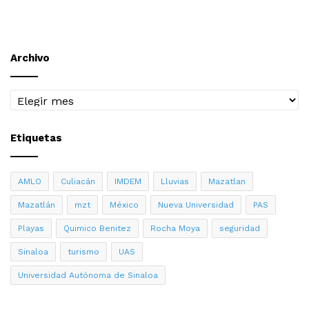
Archivo
Archivo
Etiquetas
AMLO
Culiacán
IMDEM
Lluvias
Mazatlan
Mazatlán
mzt
México
Nueva Universidad
PAS
Playas
Quimico Benitez
Rocha Moya
seguridad
Sinaloa
turismo
UAS
Universidad Autónoma de Sinaloa