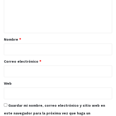
e
n
t
a
r
Nombre
*
i
o
*
Correo electrónico
*
Web
Guardar mi nombre, correo electrónico y sitio web en
este navegador para la próxima vez que haga un