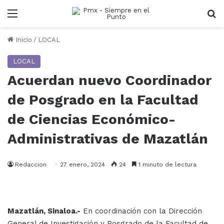
Menu
B
Inicio
/
LOCAL
LOCAL
Acuerdan nuevo Coordinador
de Posgrado en la Facultad
de Ciencias Económico-
Administrativas de Mazatlán
Redaccion
27 enero, 2024
24
1 minuto de lectura
Mazatlán, Sinaloa.-
En coordinación con la Dirección
General de Investigación y Posgrado de la Facultad de