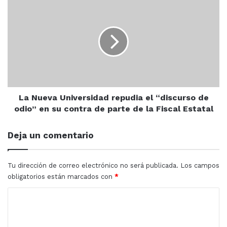
La
Nueva
Universidad
repudia
el
“discurso
de
odio”
en
su
La Nueva Universidad repudia el “discurso de
contra
odio” en su contra de parte de la Fiscal Estatal
de
parte
Deja un comentario
de
la
Fiscal
Tu dirección de correo electrónico no será publicada.
Los campos
Estatal
obligatorios están marcados con
*
C
o
m