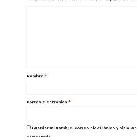
Mazatlán
2022.
C
o
m
e
n
t
a
r
Nombre
*
i
o
*
Correo electrónico
*
Guardar mi nombre, correo electrónico y sitio w