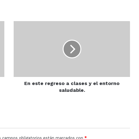
En
este
regreso
a
clases
y
el
entorno
saludable.
En este regreso a clases y el entorno
saludable.
s campos obligatorios están marcados con
*