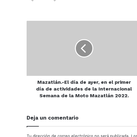
Mazatlán.-
El
día
de
ayer,
en
el
primer
día
de
Mazatlán.-El día de ayer, en el primer
actividades
día de actividades de la Internacional
de
Semana de la Moto Mazatlán 2022.
la
Internacional
Semana
Deja un comentario
de
la
Moto
Tu dirección de correo electrónico no será publicada.
Lo