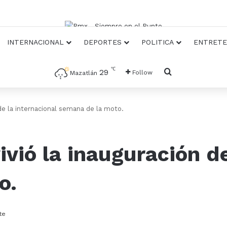
INTERNACIONAL
DEPORTES
POLITICA
ENTRETE
℃
Busqueda
29
Follow
Mazatlán
 de la internacional semana de la moto.
vivió la inauguración d
o.
te