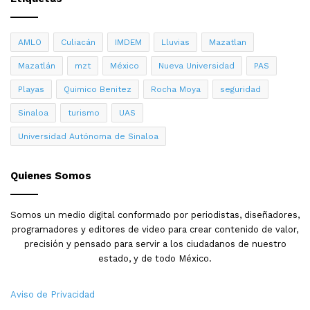
buscan ayuda con Tutorías, está haciendo su Servicio
Social aquí en Karate, me están ayudando con eso (…) si
AMLO
Culiacán
IMDEM
Lluvias
Mazatlan
no hubiera este programa, tal vez los niños con esta
condición de vida no serían atendidos. Sí, sí lo
Mazatlán
mzt
México
Nueva Universidad
PAS
recomendaría mucho porque sin ellos no podríamos
Playas
Quimico Benitez
Rocha Moya
seguridad
sacar a nuestros hijos adelante”, expresó Alejandra
Sinaloa
turismo
UAS
Medina.
Universidad Autónoma de Sinaloa
Quienes Somos
Somos un medio digital conformado por periodistas, diseñadores,
programadores y editores de video para crear contenido de valor,
precisión y pensado para servir a los ciudadanos de nuestro
estado, y de todo México.
Aviso de Privacidad