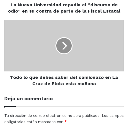
su
La Nueva Universidad repudia el “discurso de
contra
odio” en su contra de parte de la Fiscal Estatal
“Tenemos alumnos sordos, esos alumnos van en un solo
de
salón porque cuentan con una intérprete, tenemos
parte
Todo
alumnos con sillas de ruedas, buscamos ubicarlos en
de
lo
la
salones adecuados donde las escaleras no sean un
que
Fiscal
debes
impedimento para desplazarse por la escuela, igual
Estatal
saber
tenemos alumnos con déficit de atención, con autismo”,
del
señaló.
camionazo
en
La
Cruz
Todo lo que debes saber del camionazo en La
de
Cruz de Elota esta mañana
Elota
esta
Deja un comentario
mañana
Tu dirección de correo electrónico no será publicada.
Los campos
obligatorios están marcados con
*