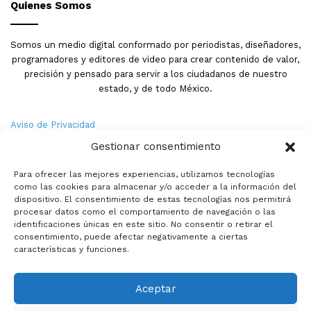
Quienes Somos
Somos un medio digital conformado por periodistas, diseñadores,
programadores y editores de video para crear contenido de valor,
precisión y pensado para servir a los ciudadanos de nuestro
estado, y de todo México.
Aviso de Privacidad
Gestionar consentimiento
Nosotros
Para ofrecer las mejores experiencias, utilizamos tecnologías
Términos y Condiciones
como las cookies para almacenar y/o acceder a la información del
dispositivo. El consentimiento de estas tecnologías nos permitirá
procesar datos como el comportamiento de navegación o las
Política de Cookies
identificaciones únicas en este sitio. No consentir o retirar el
consentimiento, puede afectar negativamente a ciertas
Contacto
características y funciones.
Aceptar
© Copyright 2026,PMX. Todos los derechos reservados.