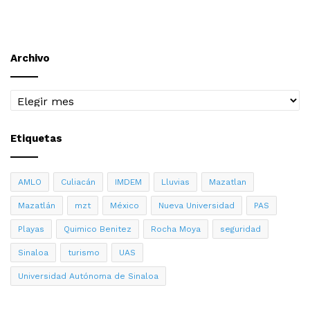
Archivo
Archivo
Etiquetas
AMLO
Culiacán
IMDEM
Lluvias
Mazatlan
Mazatlán
mzt
México
Nueva Universidad
PAS
Playas
Quimico Benitez
Rocha Moya
seguridad
Sinaloa
turismo
UAS
Universidad Autónoma de Sinaloa