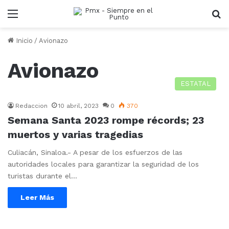
Menu
B
Inicio
/
Avionazo
Avionazo
ESTATAL
Redaccion
10 abril, 2023
0
370
Semana Santa 2023 rompe récords; 23
muertos y varias tragedias
Culiacán, Sinaloa.- A pesar de los esfuerzos de las
autoridades locales para garantizar la seguridad de los
turistas durante el…
Leer Más