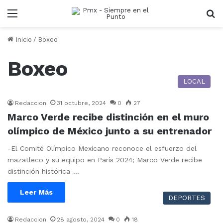
Menu
B
Inicio
/
Boxeo
Boxeo
LOCAL
Redaccion
31 octubre, 2024
0
27
Marco Verde recibe distinción en el muro
olímpico de México junto a su entrenador
-El Comité Olímpico Mexicano reconoce el esfuerzo del
mazatleco y su equipo en París 2024; Marco Verde recibe
distinción histórica-…
Leer Más
DEPORTES
Redaccion
28 agosto, 2024
0
18