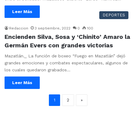
Leer Más
DEPORTES
Redaccion
3 septiembre, 2022
0
100
Encienden Silva, Sosa y ‘Chinito’ Amaro la
Germán Evers con grandes victorias
Mazatlán._ La función de boxeo “Fuego en Mazatlán” dejó
grandes emociones y combates espectaculares, algunos de
los cuales quedaron grabados…
Leer Más
1
2
»