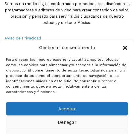
Somos un medio digital conformado por periodistas, diseñadores,
programadores y editores de video para crear contenido de valor,
precisión y pensado para servir a los ciudadanos de nuestro
estado, y de todo México.
Aviso de Privacidad
Gestionar consentimiento
Nosotros
Para ofrecer las mejores experiencias, utilizamos tecnologías
Términos y Condiciones
como las cookies para almacenar y/o acceder a la información del
dispositivo. El consentimiento de estas tecnologías nos permitirá
procesar datos como el comportamiento de navegación o las
Política de Cookies
identificaciones únicas en este sitio. No consentir o retirar el
consentimiento, puede afectar negativamente a ciertas
Contacto
características y funciones.
Aceptar
© Copyright 2026,PMX. Todos los derechos reservados.
Denegar
Inicio
Local
Estatal
Nacional
Internacional
Deportes