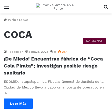
Menu
B
Inicio
/
COCA
COCA
NACIONAL
Redaccion
5 mayo, 2023
0
284
¡De Miedo! Encuentran fábrica de “Coca
Cola Pirata”; Investigan posible riesgo
sanitario
EDOMEX, Iztapalapa.- La Fiscalía General de Justicia de la
Ciudad de México llevó a cabo un importante operativo en
la…
Leer Más