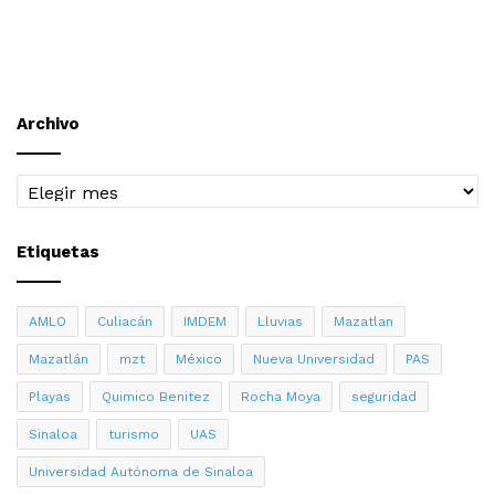
Archivo
Archivo
Etiquetas
AMLO
Culiacán
IMDEM
Lluvias
Mazatlan
Mazatlán
mzt
México
Nueva Universidad
PAS
Playas
Quimico Benitez
Rocha Moya
seguridad
Sinaloa
turismo
UAS
Universidad Autónoma de Sinaloa