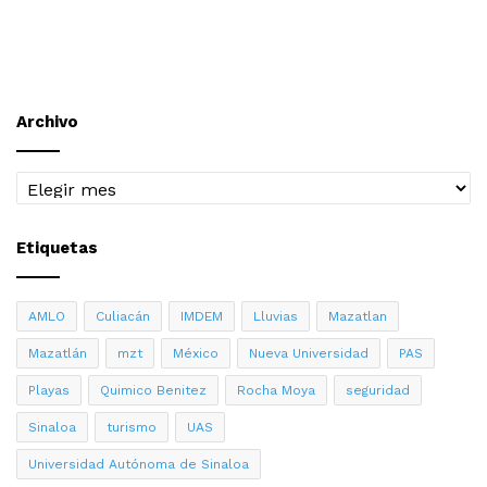
Archivo
Archivo
Etiquetas
AMLO
Culiacán
IMDEM
Lluvias
Mazatlan
Mazatlán
mzt
México
Nueva Universidad
PAS
Playas
Quimico Benitez
Rocha Moya
seguridad
Sinaloa
turismo
UAS
Universidad Autónoma de Sinaloa