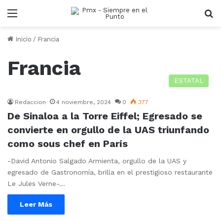
Menu
B
Inicio
/
Francia
Francia
ESTATAL
Redaccion
4 noviembre, 2024
0
377
De Sinaloa a la Torre Eiffel; Egresado se
convierte en orgullo de la UAS triunfando
como sous chef en París
-David Antonio Salgado Armienta, orgullo de la UAS y
egresado de Gastronomía, brilla en el prestigioso restaurante
Le Jules Verne-…
Leer Más