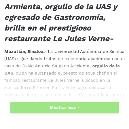
Armienta, orgullo de la UAS y
egresado de Gastronomía,
brilla en el prestigioso
restaurante Le Jules Verne-
Mazatlán, Sinaloa.-
La Universidad Autónoma de Sinaloa
(UAS) sigue dando frutos de excelencia académica con el
caso de David Antonio Salgado Armienta,
orgullo de la
UAS
, quien ha alcanzado el puesto de sous chef en el
famoso restaurante Le Jules Verne, ubicado en la
icónica Torre Eiffel en París. Este logro destaca la
formación integral que ofrece la UAS, respaldada por la
Autonomía Universitaria, que impulsa programas
Mostrar mas
académicos de alta calidad y permite a sus egresados
competir a nivel internacional.