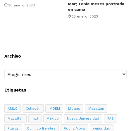
cualquier parte del mundo y consolidarse como
orgullo
Mar; Tenía meses postrada
30 enero, 2023
de la UAS
.
en cama
25 enero, 2023
Francia
INTERNACIONAL
Mazatlán
Archivo
Archivo
Etiquetas
AMLO
Culiacán
IMDEM
Lluvias
Mazatlan
Mazatlán
mzt
México
Nueva Universidad
PAS
Playas
Quimico Benitez
Rocha Moya
seguridad