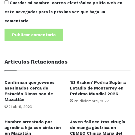
Guardar mi nombre, correo electrónico y sitio web en
este navegador para la próxima vez que haga un
comentario.
Artículos Relacionados
Confirman que jóvenes
‘El Kraken’ Podría Suplir a
asesinados cerca de
Estadio de Monterrey en
Recientemente, en el Día Internacional del Chef, Salgado
Estación Dimas son de
Próximo Mundial 2026
participó en una conferencia virtual dirigida a
Mazatlán
28 diciembre, 2022
estudiantes de la UAS, donde compartió sus
21 abril, 2023
aprendizajes y desafíos en el competitivo mundo
culinario de París, dejando claro que la calidad educativa
Hombre arrestado por
Joven fallece tras cirugía
agredir a hija con cinturón
de manga gástrica en
de la UAS permite a sus egresados sobresalir en
en Mazatlán
CEMEQ Clínica María del