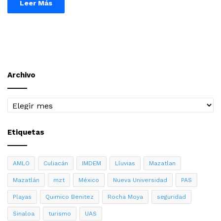
Leer Más
Archivo
Archivo
Etiquetas
AMLO
Culiacán
IMDEM
Lluvias
Mazatlan
Mazatlán
mzt
México
Nueva Universidad
PAS
Playas
Quimico Benitez
Rocha Moya
seguridad
Sinaloa
turismo
UAS