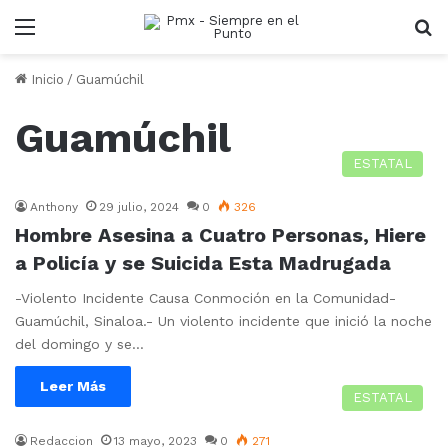
Menu
B
Inicio
/
Guamúchil
Guamúchil
ESTATAL
Anthony
29 julio, 2024
0
326
Hombre Asesina a Cuatro Personas, Hiere
a Policía y se Suicida Esta Madrugada
-Violento Incidente Causa Conmoción en la Comunidad-
Guamúchil, Sinaloa.- Un violento incidente que inició la noche
del domingo y se…
Leer Más
ESTATAL
Redaccion
13 mayo, 2023
0
271