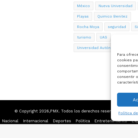
México
Nueva Universidad
Playas
Quimico Benitez
Rocha Moya
seguridad
S
turismo
UAS
Universidad Autónoma de Sinalo
Para ofrec
cookies par
consentimi
comportami
consentir o
característ
A
© Copyright 2026,PMX. Todos los derechos reservados.
Política d
Nacional
Internacional
Deportes
Politica
Entretenimiento
Esp
Facebook
X
YouTube
Instagram
TikTok