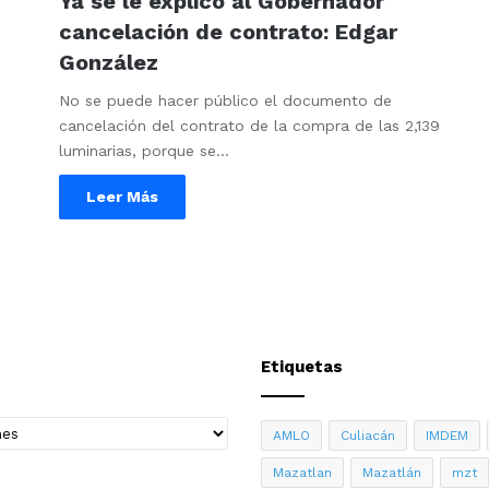
Ya se le explicó al Gobernador
cancelación de contrato: Edgar
González
No se puede hacer público el documento de
cancelación del contrato de la compra de las 2,139
luminarias, porque se…
Leer Más
Etiquetas
AMLO
Culiacán
IMDEM
Mazatlan
Mazatlán
mzt