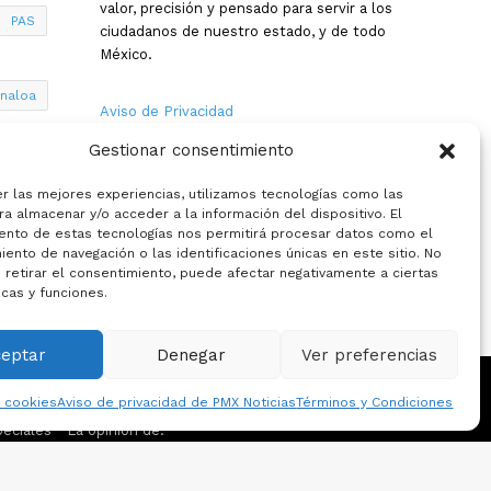
valor, precisión y pensado para servir a los
PAS
ciudadanos de nuestro estado, y de todo
México.
inaloa
Aviso de Privacidad
Gestionar consentimiento
Nosotros
a
er las mejores experiencias, utilizamos tecnologías como las
Términos y Condiciones
a almacenar y/o acceder a la información del dispositivo. El
ento de estas tecnologías nos permitirá procesar datos como el
ento de navegación o las identificaciones únicas en este sitio. No
Política de Cookies
 retirar el consentimiento, puede afectar negativamente a ciertas
icas y funciones.
Contacto
ceptar
Denegar
Ver preferencias
e cookies
Aviso de privacidad de PMX Noticias
Términos y Condiciones
eciales
La opinion de: