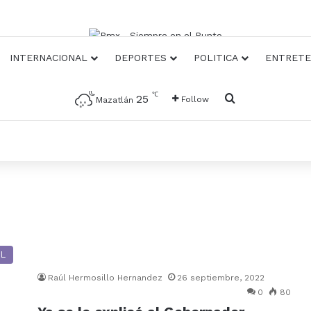
INTERNACIONAL
DEPORTES
POLITICA
ENTRETE
℃
Busqueda
25
Follow
Mazatlán
L
Raúl Hermosillo Hernandez
26 septiembre, 2022
0
80