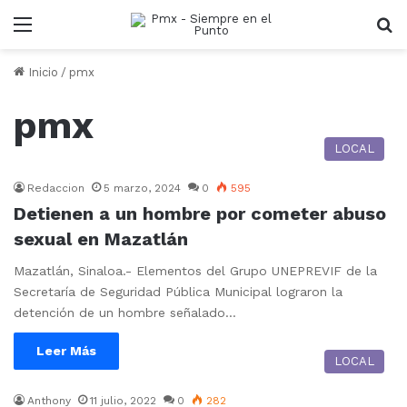
Menu
B
Inicio
/
pmx
pmx
LOCAL
Redaccion
5 marzo, 2024
0
595
Detienen a un hombre por cometer abuso
sexual en Mazatlán
Mazatlán, Sinaloa.- Elementos del Grupo UNEPREVIF de la
Secretaría de Seguridad Pública Municipal lograron la
detención de un hombre señalado…
Leer Más
LOCAL
Anthony
11 julio, 2022
0
282