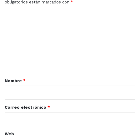
obligatorios están marcados con
*
y
validez
C
de
o
sus
títulos
m
y
e
cédulas
profesionales
n
t
a
r
Nombre
*
i
o
*
Correo electrónico
*
Web