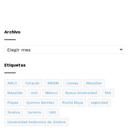
Archivo
Archivo
Etiquetas
AMLO
Culiacán
IMDEM
Lluvias
Mazatlan
Mazatlán
mzt
México
Nueva Universidad
PAS
Playas
Quimico Benitez
Rocha Moya
seguridad
Sinaloa
turismo
UAS
Universidad Autónoma de Sinaloa