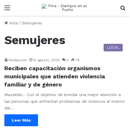
Menu
B
Inicio
/
Semujeres
Semujeres
LOCAL
Redaccion
12 agosto, 2022
0
74
Reciben capacitación organismos
municipales que atienden violencia
familiar y de género
Mazatlán.- Con el objetivo de brindar una mejor atención a
las personas que enfrentan problemas de violencia al interior
del…
Leer Más