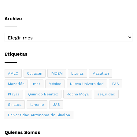
Archivo
Archivo
Etiquetas
AMLO
Culiacán
IMDEM
Lluvias
Mazatlan
Mazatlán
mzt
México
Nueva Universidad
PAS
Playas
Quimico Benitez
Rocha Moya
seguridad
Sinaloa
turismo
UAS
Universidad Autónoma de Sinaloa
Quienes Somos