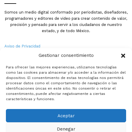
Somos un medio digital conformado por periodistas, diseñadores,
programadores y editores de video para crear contenido de valor,
precisión y pensado para servir a los ciudadanos de nuestro
estado, y de todo México.
Aviso de Privacidad
Gestionar consentimiento
Nosotros
Para ofrecer las mejores experiencias, utilizamos tecnologías
Términos y Condiciones
como las cookies para almacenar y/o acceder a la información del
dispositivo. El consentimiento de estas tecnologías nos permitirá
procesar datos como el comportamiento de navegación o las
Política de Cookies
identificaciones únicas en este sitio. No consentir o retirar el
consentimiento, puede afectar negativamente a ciertas
Contacto
características y funciones.
Aceptar
© Copyright 2026,PMX. Todos los derechos reservados.
Denegar
Inicio
Local
Estatal
Nacional
Internacional
Deportes