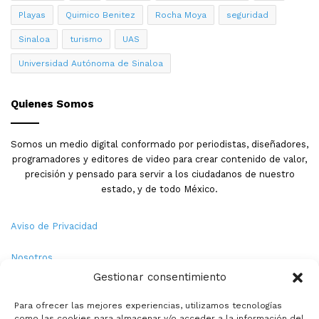
Playas
Quimico Benitez
Rocha Moya
seguridad
Sinaloa
turismo
UAS
Universidad Autónoma de Sinaloa
Quienes Somos
Somos un medio digital conformado por periodistas, diseñadores,
programadores y editores de video para crear contenido de valor,
precisión y pensado para servir a los ciudadanos de nuestro
estado, y de todo México.
Aviso de Privacidad
Nosotros
Gestionar consentimiento
Términos y Condiciones
Para ofrecer las mejores experiencias, utilizamos tecnologías
como las cookies para almacenar y/o acceder a la información del