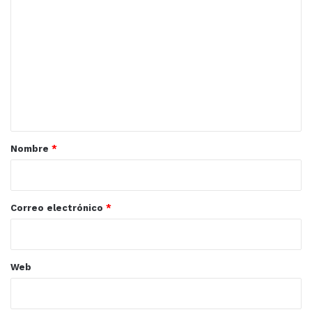
o
m
e
n
t
a
r
Nombre
*
i
o
*
Correo electrónico
*
Web