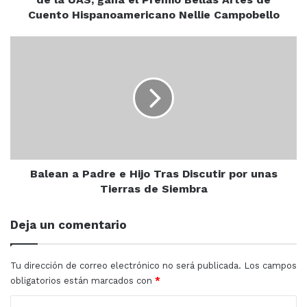
de Sinaloa y su pueblo.
gana
Cuento Hispanoamericano Nellie Campobello
el
Premio
Balean
Bellas
Bienestar Universitario
Salud
a
Artes
Padre
de
Universidad Autónoma de Sinaloa
e
Cuento
Hijo
Hispanoamericano
Tras
Nellie
Discutir
Campobello
por
unas
Tierras
Balean a Padre e Hijo Tras Discutir por unas
de
Tierras de Siembra
Siembra
Deja un comentario
Tu dirección de correo electrónico no será publicada.
Los campos
obligatorios están marcados con
*
C