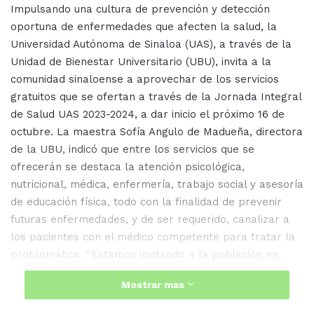
Impulsando una cultura de prevención y detección
oportuna de enfermedades que afecten la salud, la
Universidad Autónoma de Sinaloa (UAS), a través de la
Unidad de Bienestar Universitario (UBU), invita a la
comunidad sinaloense a aprovechar de los servicios
gratuitos que se ofertan a través de la Jornada Integral
de Salud UAS 2023-2024, a dar inicio el próximo 16 de
octubre. La maestra Sofía Angulo de Madueña, directora
de la UBU, indicó que entre los servicios que se
ofrecerán se destaca la atención psicológica,
nutricional, médica, enfermería, trabajo social y asesoría
de educación física, todo con la finalidad de prevenir
futuras enfermedades, y de ser requerido, canalizar a
los pacientes con el médico competente para tratar la
problemática. “Estamos invitando a la población en
general y a los universitarios, a que nos visiten en la
Mostrar mas
explanada del Edificio Central a partir del lunes 16 de
octubre, de 8:00 a 14:00 horas, estaremos ahí hasta el