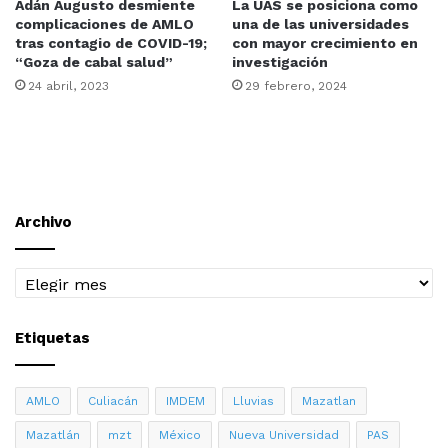
Adán Augusto desmiente
La UAS se posiciona como
complicaciones de AMLO
una de las universidades
tras contagio de COVID-19;
con mayor crecimiento en
“Goza de cabal salud”
investigación
24 abril, 2023
29 febrero, 2024
Archivo
Archivo
Etiquetas
AMLO
Culiacán
IMDEM
Lluvias
Mazatlan
Mazatlán
mzt
México
Nueva Universidad
PAS