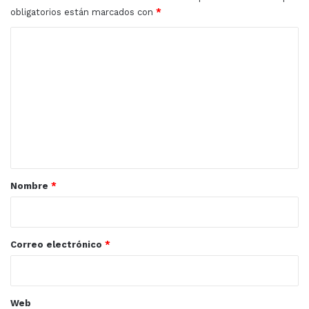
obligatorios están marcados con
*
C
o
m
e
n
t
a
r
Nombre
*
i
o
*
Correo electrónico
*
Web