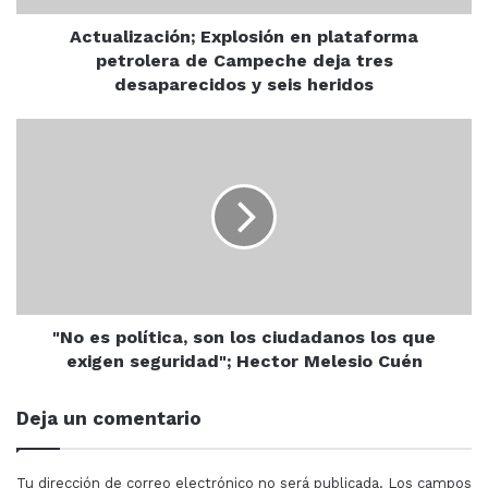
tres
momento es necesario observar el comportamiento de
desaparecidos
Actualización; Explosión en plataforma
cada aspirante político y su impacto en la opinión
y
petrolera de Campeche deja tres
pública.
seis
desaparecidos y seis heridos
heridos
"No
Roy Campos destacó que López Obrador logró unir a
es
partidos políticos que anteriormente eran antagónicos,
política,
como el PAN y PRI.
son
los
ciudadanos
los
que
AMLO
Analista
Aprobación
exigen
seguridad";
"No es política, son los ciudadanos los que
Críticas
Engaño
Mentiroso
Hector
exigen seguridad"; Hector Melesio Cuén
Melesio
Cuén
Morena
Roy Campos
Deja un comentario
Tu dirección de correo electrónico no será publicada.
Los campos