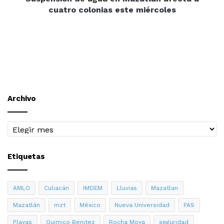
miércoles
cuatro colonias este miércoles
Archivo
Archivo
Etiquetas
AMLO
Culiacán
IMDEM
Lluvias
Mazatlan
Mazatlán
mzt
México
Nueva Universidad
PAS
Playas
Quimico Benitez
Rocha Moya
seguridad