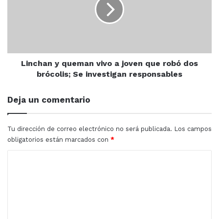
vivo
a
joven
que
robó
Encontrados
Estación Dimas
dos
brócolis;
Linchan y queman vivo a joven que robó dos
Mazatlán
Mazatlecos
Muertos
Se
brócolis; Se investigan responsables
investigan
Sinaloa
responsables
Deja un comentario
Tu dirección de correo electrónico no será publicada.
Los campos
obligatorios están marcados con
*
C
o
m
e
n