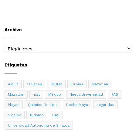
Archivo
Archivo
Etiquetas
AMLO
Culiacán
IMDEM
Lluvias
Mazatlan
Mazatlán
mzt
México
Nueva Universidad
PAS
Playas
Quimico Benitez
Rocha Moya
seguridad
Sinaloa
turismo
UAS
Universidad Autónoma de Sinaloa