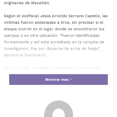
originarias de Mazatlán.
Según el vicefiscal Jesús Arnoldo Serrano Castelo, las
víctimas fueron asesinadas a tiros, sin precisar si el
ataque ocurrió en el lugar donde se encontraron los
cuerpos o en otra ubicación. “Fueron identificadas
formalmente y así está acreditado en la carpeta de
investigación. Fue por disparos de arma de fuego”,
declaró el funcionario.
Por otro lado, el vicefiscal mencionó que no tenían
reportes sobre la privación de libertad de estas
Mostrar mas
personas, ya que no había ninguna denuncia ni fichas de
búsqueda. Los cuerpos fueron encontrados por un
conductor de trailer a un costado de la autopista
Mazatlán-Culiacán, cerca del kilómetro 59 en el carril
de norte a sur. Al llegar la policía, se percataron de que
uno de los cuerpos tenía las manos atadas a la