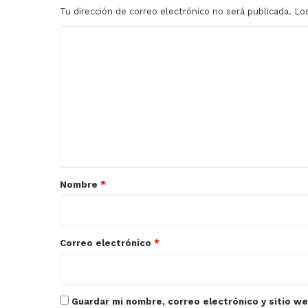
Tu dirección de correo electrónico no será publicada.
Lo
C
o
m
e
n
t
a
r
Nombre
*
i
o
*
Correo electrónico
*
Guardar mi nombre, correo electrónico y sitio w