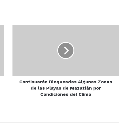
Continuarán
Bloqueadas
Algunas
Zonas
de
las
Playas
de
Mazatlán
por
Continuarán Bloqueadas Algunas Zonas
Condiciones
de las Playas de Mazatlán por
del
Condiciones del Clima
Clima