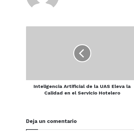
Inteligencia
Artificial
de
la
UAS
Eleva
la
Calidad
en
el
Inteligencia Artificial de la UAS Eleva la
Servicio
Calidad en el Servicio Hotelero
Hotelero
Deja un comentario