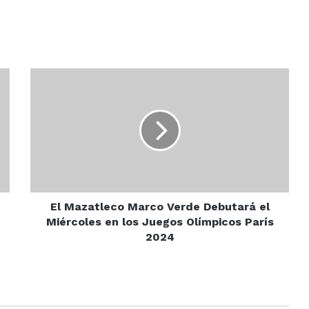
El
Mazatleco
Marco
Verde
Debutará
el
Miércoles
en
los
Juegos
El Mazatleco Marco Verde Debutará el
Olímpicos
Miércoles en los Juegos Olímpicos París
París
2024
2024