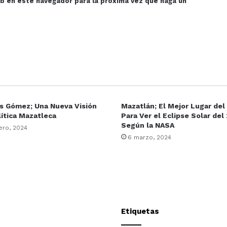
eb en este navegador para la próxima vez que haga un
is Gómez; Una Nueva Visión
Mazatlán; El Mejor Lugar de
lítica Mazatleca
Para Ver el Eclipse Solar del
Según la NASA
ero, 2024
6 marzo, 2024
Etiquetas