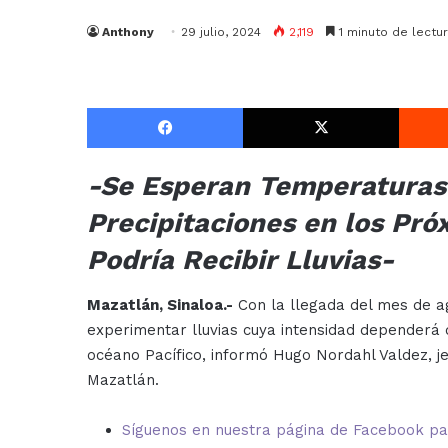
Anthony
29 julio, 2024
2,119
1 minuto de lectu
Facebook
X
-Se Esperan Temperaturas 
Precipitaciones en los Pr
Podría Recibir Lluvias-
Mazatlán, Sinaloa.-
Con la llegada del mes de ag
experimentar lluvias cuya intensidad dependerá 
océano Pacífico, informó Hugo Nordahl Valdez, j
Mazatlán.
Síguenos en nuestra página de Facebook para