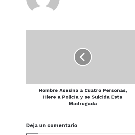
Hombre
Asesina
a
Cuatro
Personas,
Hiere
a
Policía
y
se
Hombre Asesina a Cuatro Personas,
Suicida
Hiere a Policía y se Suicida Esta
Esta
Madrugada
Madrugada
Deja un comentario