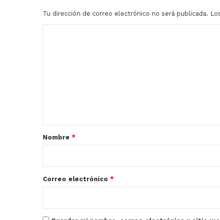
Tu dirección de correo electrónico no será publicada.
Lo
C
o
m
e
n
t
a
r
Nombre
*
i
o
*
Correo electrónico
*