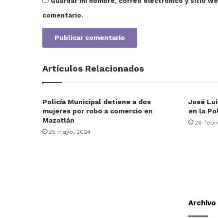
Guardar mi nombre, correo electrónico y sitio w
comentario.
Artículos Relacionados
Policía Municipal detiene a dos
José Lu
mujeres por robo a comercio en
en la Po
Mazatlán
28 febr
25 mayo, 2024
Archivo