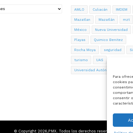
AMLO
Culiacán
IMDEM
Mazatlan
Mazatlán
mzt
México
Nueva Universidad
Playas
Quimico Benitez
Rocha Moya
seguridad
S
turismo
UAS
Universidad Autónoma de Sinalo
Para ofrec
cookies par
consentimi
comportami
consentir o
característ
A
© Copyright 2026,PMX. Todos los derechos reservados.