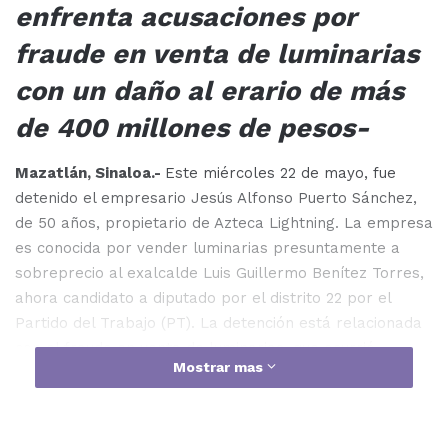
enfrenta acusaciones por
fraude en venta de luminarias
con un daño al erario de más
de 400 millones de pesos-
Mazatlán, Sinaloa.-
Este miércoles 22 de mayo, fue
detenido el empresario Jesús Alfonso Puerto Sánchez,
de 50 años, propietario de Azteca Lightning. La empresa
es conocida por vender luminarias presuntamente a
sobreprecio al exalcalde Luis Guillermo Benítez Torres,
ahora candidato a diputado por el distrito 22 por el
Partido del Trabajo (PT). La detención está relacionada
con el fraude en venta de luminarias, que ocurrió
Mostrar mas
durante la administración de Benítez Torres.