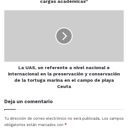
cargas académicas”
el
taller
La
“Manejo
UAS,
del
un
nuevo
referente
módulo
a
y
nivel
procedimiento
nacional
de
e
cargas
internacional
académicas”
en
La UAS, un referente a nivel nacional e
la
internacional en la preservación y conservación
preservación
de la tortuga marina en el campo de playa
y
Ceuta
conservación
de
Deja un comentario
la
tortuga
marina
Tu dirección de correo electrónico no será publicada.
Los campos
en
obligatorios están marcados con
*
el