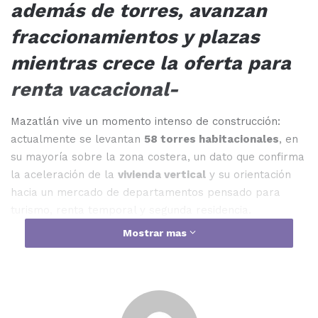
además de torres, avanzan
fraccionamientos y plazas
mientras crece la oferta para
renta vacacional-
Mazatlán vive un momento intenso de construcción:
actualmente se levantan
58 torres habitacionales
, en
su mayoría sobre la zona costera, un dato que confirma
la aceleración de la
vivienda vertical
y su orientación
hacia un mercado de departamentos pensado para
turismo, renta temporal y segunda residencia.
Mostrar mas
Haz clic aquí para unirte a nuestro canal de difusión
en WhatsApp y estar al tanto de las últimas
noticias
Según el micrositio
Inversión Inmobiliaria Segura
, el