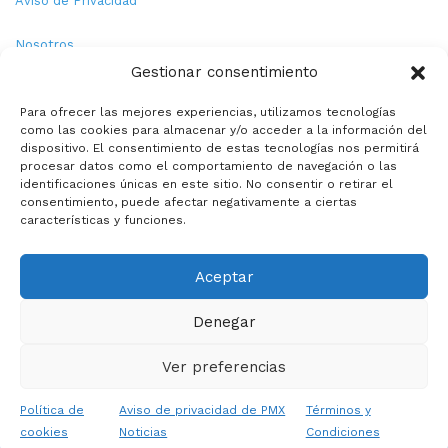
Aviso de Privacidad
Nosotros
Gestionar consentimiento
Términos y Condiciones
Para ofrecer las mejores experiencias, utilizamos tecnologías
como las cookies para almacenar y/o acceder a la información del
Política de Cookies
dispositivo. El consentimiento de estas tecnologías nos permitirá
procesar datos como el comportamiento de navegación o las
Contacto
identificaciones únicas en este sitio. No consentir o retirar el
consentimiento, puede afectar negativamente a ciertas
características y funciones.
© Copyright 2026,PMX. Todos los derechos reservados.
Aceptar
Inicio
Local
Estatal
Nacional
Internacional
Deportes
Denegar
Politica
Entretenimiento
Especiales
La opinion de:
Ver preferencias
Facebook
X
YouTube
Instagram
TikTok
Política de
Aviso de privacidad de PMX
Términos y
cookies
Noticias
Condiciones