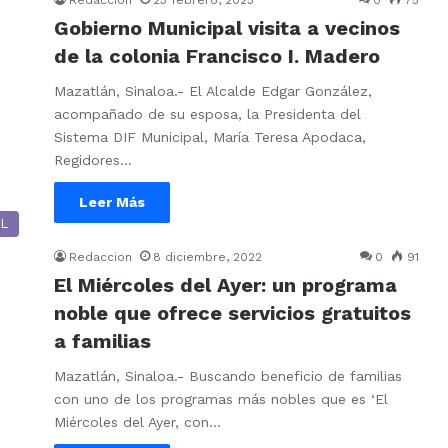
Redaccion
23 febrero, 2023
0
75
Gobierno Municipal visita a vecinos
de la colonia Francisco I. Madero
Mazatlán, Sinaloa.- El Alcalde Edgar González,
acompañado de su esposa, la Presidenta del
Sistema DIF Municipal, María Teresa Apodaca,
Regidores…
Leer Más
L
Redaccion
8 diciembre, 2022
0
91
El Miércoles del Ayer: un programa
noble que ofrece servicios gratuitos
a familias
Mazatlán, Sinaloa.- Buscando beneficio de familias
con uno de los programas más nobles que es ‘El
Miércoles del Ayer, con…