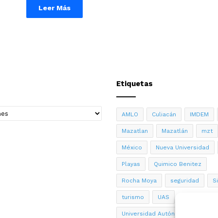
Leer Más
Etiquetas
AMLO
Culiacán
IMDEM
Mazatlan
Mazatlán
mzt
México
Nueva Universidad
Playas
Quimico Benitez
Rocha Moya
seguridad
S
turismo
UAS
Universidad Autónoma de Sinalo