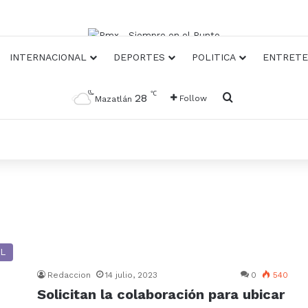
INTERNACIONAL
DEPORTES
POLITICA
ENTRETE
℃
Busqueda
28
Follow
Mazatlán
L
Redaccion
14 julio, 2023
0
540
Solicitan la colaboración para ubicar