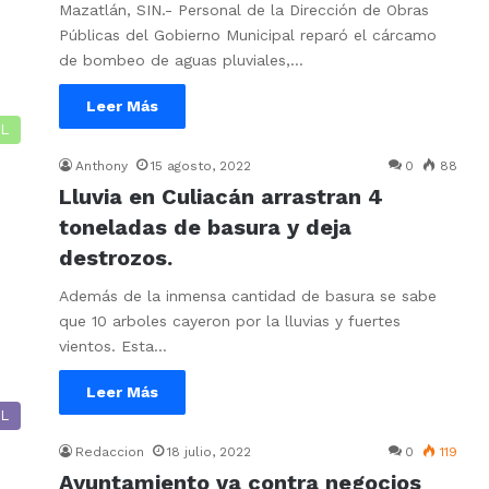
Mazatlán, SIN.- Personal de la Dirección de Obras
Públicas del Gobierno Municipal reparó el cárcamo
de bombeo de aguas pluviales,…
Leer Más
L
Anthony
15 agosto, 2022
0
88
Lluvia en Culiacán arrastran 4
toneladas de basura y deja
destrozos.
Además de la inmensa cantidad de basura se sabe
que 10 arboles cayeron por la lluvias y fuertes
vientos. Esta…
Leer Más
L
Redaccion
18 julio, 2022
0
119
Ayuntamiento va contra negocios