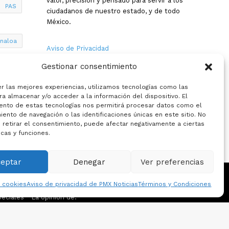
valor, precisión y pensado para servir a los
PAS
ciudadanos de nuestro estado, y de todo
México.
inaloa
Aviso de Privacidad
Gestionar consentimiento
Nosotros
a
er las mejores experiencias, utilizamos tecnologías como las
Términos y Condiciones
a almacenar y/o acceder a la información del dispositivo. El
ento de estas tecnologías nos permitirá procesar datos como el
ento de navegación o las identificaciones únicas en este sitio. No
Política de Cookies
 retirar el consentimiento, puede afectar negativamente a ciertas
icas y funciones.
Contacto
ceptar
Denegar
Ver preferencias
e cookies
Aviso de privacidad de PMX Noticias
Términos y Condiciones
eciales
La opinion de: