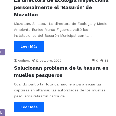
La directora de Ecología inspecciona
personalmente el ‘Basurón’ de
Mazatlán
Mazatlán, Sinaloa.- La directora de Ecología y Medio
Ambiente Eunice Murúa Figueroa visitó las
instalaciones del Basurón Municipal con la…
Leer Más
L
Anthony
12 octubre, 2022
0
86
Solucionan problema de la basura en
muelles pesqueros
Cuando partió la flota camaronera para iniciar las
capturas en altamar, las autoridades de los muelles
pesqueros retiraron cerca de…
Leer Más
L