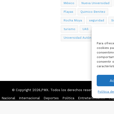
México
Nueva Universidad
Playas
Quimico Benitez
Rocha Moya
seguridad
S
turismo
UAS
Universidad Autónoma de Sinalo
Para ofrec
cookies par
consentimi
comportami
consentir o
característ
A
© Copyright 2026,PMX. Todos los derechos reservados.
Política d
Nacional
Internacional
Deportes
Politica
Entretenimiento
Esp
Facebook
X
YouTube
Instagram
TikTok