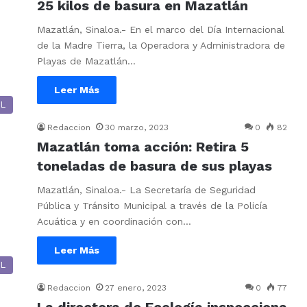
25 kilos de basura en Mazatlán
Mazatlán, Sinaloa.- En el marco del Día Internacional
de la Madre Tierra, la Operadora y Administradora de
Playas de Mazatlán…
Leer Más
L
Redaccion
30 marzo, 2023
0
82
Mazatlán toma acción: Retira 5
toneladas de basura de sus playas
Mazatlán, Sinaloa.- La Secretaría de Seguridad
Pública y Tránsito Municipal a través de la Policía
Acuática y en coordinación con…
Leer Más
L
Redaccion
27 enero, 2023
0
77