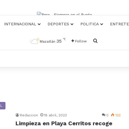
INTERNACIONAL
DEPORTES
POLITICA
ENTRETE
℃
Busqueda
35
Follow
Mazatlán
L
Redaccion
18 abril, 2023
0
132
Limpieza en Playa Cerritos recoge