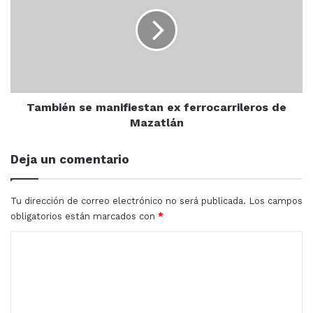
manifiestan
ex
ferrocarrileros
de
Mazatlán
También se manifiestan ex ferrocarrileros de
Mazatlán
Deja un comentario
Tu dirección de correo electrónico no será publicada.
Los campos
obligatorios están marcados con
*
C
o
m
e