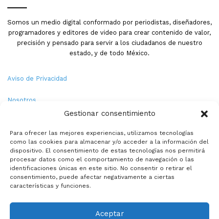
Somos un medio digital conformado por periodistas, diseñadores,
programadores y editores de video para crear contenido de valor,
precisión y pensado para servir a los ciudadanos de nuestro
estado, y de todo México.
Aviso de Privacidad
Nosotros
Gestionar consentimiento
Términos y Condiciones
Para ofrecer las mejores experiencias, utilizamos tecnologías
como las cookies para almacenar y/o acceder a la información del
Política de Cookies
dispositivo. El consentimiento de estas tecnologías nos permitirá
procesar datos como el comportamiento de navegación o las
Contacto
identificaciones únicas en este sitio. No consentir o retirar el
consentimiento, puede afectar negativamente a ciertas
características y funciones.
© Copyright 2026,PMX. Todos los derechos reservados.
Aceptar