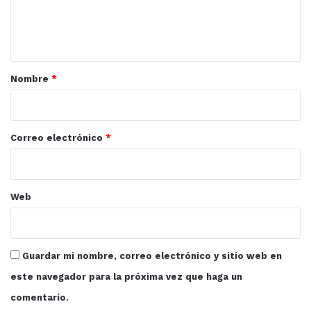
n
t
a
r
Nombre
*
i
o
*
Correo electrónico
*
Web
Guardar mi nombre, correo electrónico y sitio web en
este navegador para la próxima vez que haga un
comentario.