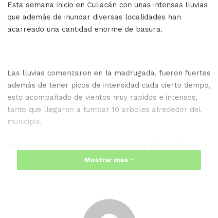
Esta semana inicio en Culiacán con unas intensas lluvias
que además de inundar diversas localidades han
acarreado una cantidad enorme de basura.
Las lluvias comenzaron en la madrugada, fueron fuertes
además de tener picos de intensidad cada cierto tiempo,
esto acompañado de vientos muy rapidos e intensos,
tanto que llegaron a tumbar 10 arboles alrededor del
municipio.
Y no solo esto, si no que como en todo día con lluvia
demasiado intensa, la basura dejada por miles de
Mostrar mas
transeuntes fue arrastrada, tapando coladeras, rejillas
pluviales y bocas de tormenta, se recolectaron poco
más de 4 toneladas de basura en su totalidad.