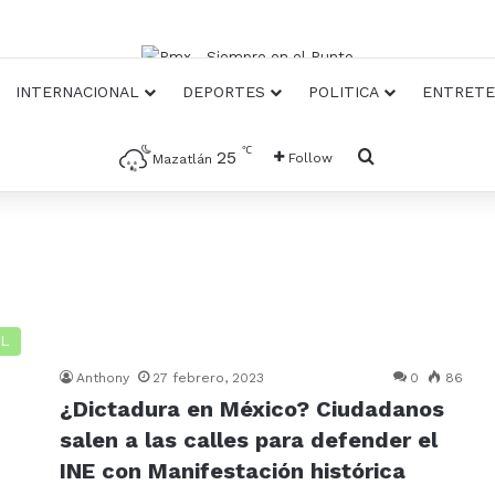
INTERNACIONAL
DEPORTES
POLITICA
ENTRETE
℃
Busqueda
25
Follow
Mazatlán
L
Anthony
27 febrero, 2023
0
86
¿Dictadura en México? Ciudadanos
salen a las calles para defender el
INE con Manifestación histórica