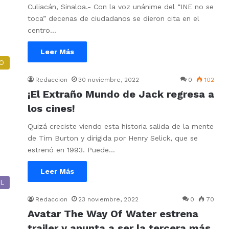
Culiacán, Sinaloa.- Con la voz unánime del “INE no se
toca” decenas de ciudadanos se dieron cita en el
centro…
Leer Más
O
Redaccion
30 noviembre, 2022
0
102
¡El Extraño Mundo de Jack regresa a
los cines!
Quizá creciste viendo esta historia salida de la mente
de Tim Burton y dirigida por Henry Selick, que se
estrenó en 1993. Puede…
Leer Más
L
Redaccion
23 noviembre, 2022
0
70
Avatar The Way Of Water estrena
trailer y apunta a ser la tercera más