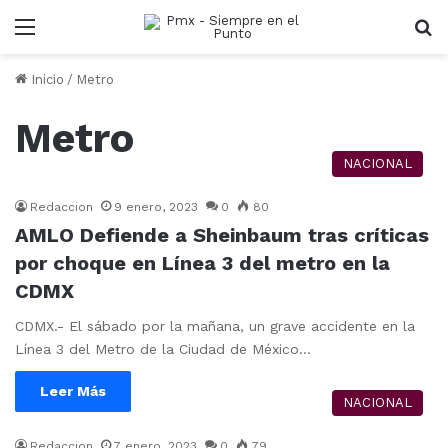
Menu
B
Inicio
/
Metro
Metro
NACIONAL
Redaccion
9 enero, 2023
0
80
AMLO Defiende a Sheinbaum tras críticas
por choque en Línea 3 del metro en la
CDMX
CDMX.- El sábado por la mañana, un grave accidente en la
Línea 3 del Metro de la Ciudad de México…
Leer Más
NACIONAL
Redaccion
7 enero, 2023
0
79