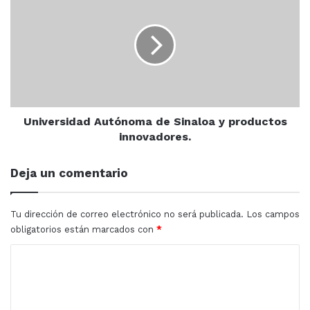
paquete
Autónoma
contra
de
inflación.
Sinaloa
y
productos
innovadores.
Universidad Autónoma de Sinaloa y productos
innovadores.
Deja un comentario
Tu dirección de correo electrónico no será publicada.
Los campos
obligatorios están marcados con
*
C
o
m