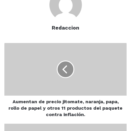
Redaccion
cardinals
jeff glandney
Aumentan
de
muere jugador
precio
jitomate,
naranja,
papa,
rollo
de
papel
y
Aumentan de precio jitomate, naranja, papa,
otros
rollo de papel y otros 11 productos del paquete
11
contra inflación.
productos
del
Universidad