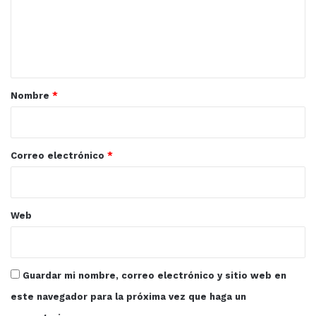
e
n
t
a
r
Nombre
*
i
o
*
Correo electrónico
*
Web
Guardar mi nombre, correo electrónico y sitio web en
este navegador para la próxima vez que haga un