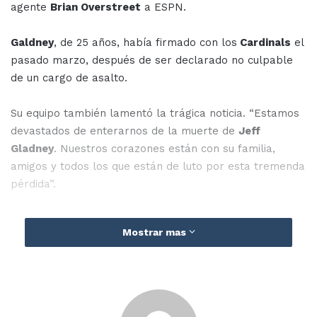
agente
Brian Overstreet
a ESPN.
Galdney
, de 25 años, había firmado con los
Cardinals
el
pasado marzo, después de ser declarado no culpable
de un cargo de asalto.
Su equipo también lamentó la trágica noticia. “Estamos
devastados de enterarnos de la muerte de
Jeff
Gladney
. Nuestros corazones están con su familia,
amigos y todos los que están de luto por esta tremenda
pérdida”.
El esquinero saló de la
Texas Christian
Mostrar mas
University
(TCU) y fue elegido en la primera ronda
del
Draft de la NFL 2020
por los
Vikings de Minnesota
,
aunque en 2021 lo cortaron tras su arresto en agosto de
ese año por el enfrentar un cargo de asalto contra una
ex novia.