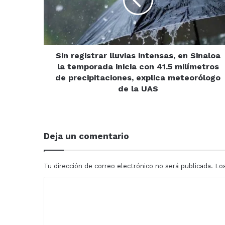
en
Sinaloa
la
temporada
inicia
con
Sin registrar lluvias intensas, en Sinaloa
41.5
la temporada inicia con 41.5 milímetros
milímetros
de precipitaciones, explica meteorólogo
de
de la UAS
precipitaciones,
explica
meteorólogo
de
Deja un comentario
la
UAS
Tu dirección de correo electrónico no será publicada.
Lo
C
o
m