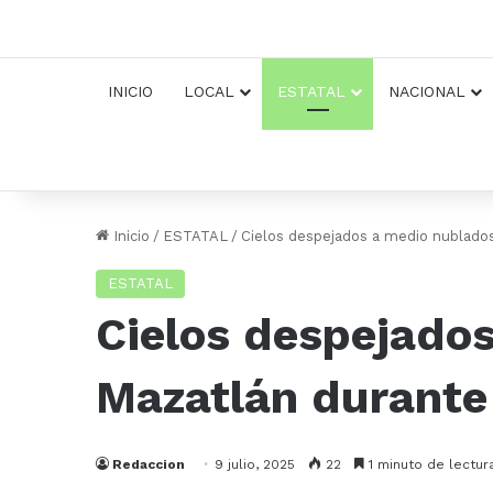
INICIO
LOCAL
ESTATAL
NACIONAL
Inicio
/
ESTATAL
/
Cielos despejados a medio nublados
ESTATAL
Cielos despejado
Mazatlán durante 
Redaccion
9 julio, 2025
22
1 minuto de lectur