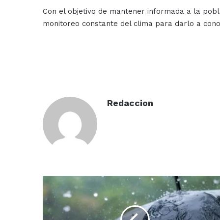
Con el objetivo de mantener informada a la pob
monitoreo constante del clima para darlo a conoc
Redaccion
Sin
registrar
lluvias
intensas,