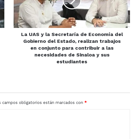
Secretaría
de
Economía
del
Gobierno
del
La UAS y la Secretaría de Economía del
Estado,
Gobierno del Estado, realizan trabajos
realizan
en conjunto para contribuir a las
trabajos
necesidades de Sinaloa y sus
en
estudiantes
conjunto
para
contribuir
a
las
necesidades
s campos obligatorios están marcados con
*
de
Sinaloa
y
sus
estudiantes