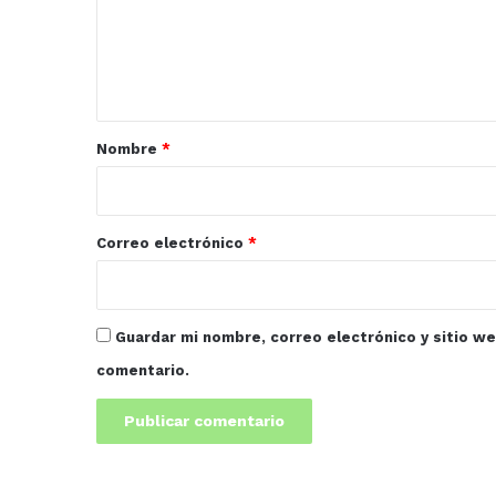
e
n
t
a
r
Nombre
*
i
o
*
Correo electrónico
*
Guardar mi nombre, correo electrónico y sitio w
comentario.