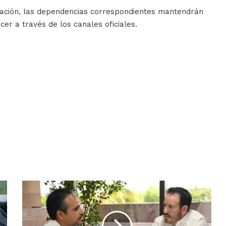
lación, las dependencias correspondientes mantendrán
er a través de los canales oficiales.
La
UAS
y
la