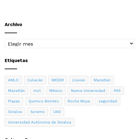
Archivo
Archivo
Etiquetas
AMLO
Culiacán
IMDEM
Lluvias
Mazatlan
Mazatlán
mzt
México
Nueva Universidad
PAS
Playas
Quimico Benitez
Rocha Moya
seguridad
Sinaloa
turismo
UAS
Universidad Autónoma de Sinaloa