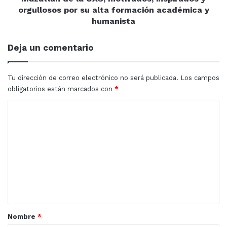
Protección Ciudadana
desplegaron un
operativo de
inspirados
orgullosos por su alta formación académica y
y
búsqueda
, sin resultados positivos hasta el momento.
humanista
orgullosos
por
Deja un comentario
su
alta
formación
Tu dirección de correo electrónico no será publicada.
Los campos
académica
obligatorios están marcados con
*
y
humanista
C
o
m
e
n
t
a
r
Nombre
*