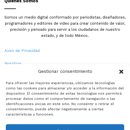
Quienes Somos
Somos un medio digital conformado por periodistas, diseñadores,
programadores y editores de video para crear contenido de valor,
precisión y pensado para servir a los ciudadanos de nuestro
estado, y de todo México.
Aviso de Privacidad
Nosotros
Gestionar consentimiento
Términos y Condiciones
Para ofrecer las mejores experiencias, utilizamos tecnologías
como las cookies para almacenar y/o acceder a la información del
Política de Cookies
dispositivo. El consentimiento de estas tecnologías nos permitirá
procesar datos como el comportamiento de navegación o las
Contacto
identificaciones únicas en este sitio. No consentir o retirar el
consentimiento, puede afectar negativamente a ciertas
características y funciones.
© Copyright 2026,PMX. Todos los derechos reservados.