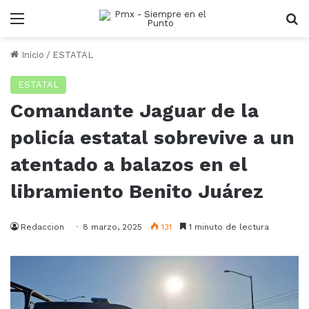
Menu
B
Inicio
/
ESTATAL
ESTATAL
Comandante Jaguar de la
policía estatal sobrevive a un
atentado a balazos en el
libramiento Benito Juárez
Redaccion
8 marzo, 2025
131
1 minuto de lectura