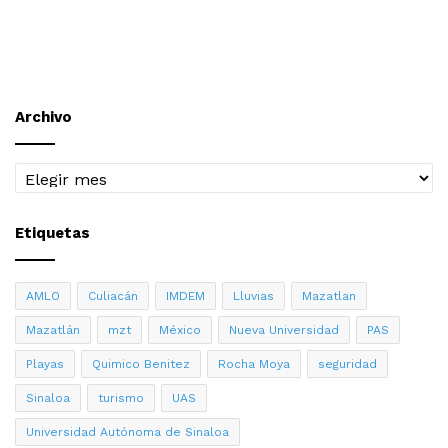
Archivo
Archivo
Etiquetas
AMLO
Culiacán
IMDEM
Lluvias
Mazatlan
Mazatlán
mzt
México
Nueva Universidad
PAS
Playas
Quimico Benitez
Rocha Moya
seguridad
Sinaloa
turismo
UAS
Universidad Autónoma de Sinaloa