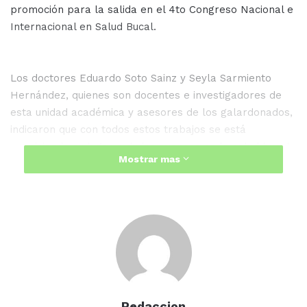
promoción para la salida en el 4to Congreso Nacional e
Internacional en Salud Bucal.
Los doctores Eduardo Soto Sainz y Seyla Sarmiento
Hernández, quienes son docentes e investigadores de
esta unidad académica y asesores de los galardonados,
indicaron que con todos estos trabajos se está
propiciando su lugar a dudas avances en la salud bucal
Mostrar mas
no solo de la región, sino del estado.
Soto Sainz, expuso que se sienten muy contentos de los
resultados obtenidos en el caso del evento de
Prostodoncia ya que dijo es la segunda vez que
participan en él y traer dos primeros lugares
representa mucha satisfacción y habla del compromiso
que se tiene de trabajar en equipo.
Redaccion