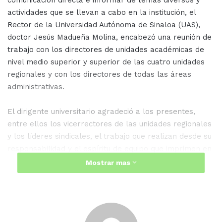
comunicación directa e informar de temas diversos y
actividades que se llevan a cabo en la institución, el
Rector de la Universidad Autónoma de Sinaloa (UAS),
doctor Jesús Madueña Molina, encabezó una reunión de
trabajo con los directores de unidades académicas de
nivel medio superior y superior de las cuatro unidades
regionales y con los directores de todas las áreas
administrativas.
El dirigente universitario agradeció a los presentes,
entre ellos los vicerrectores de las unidades regionales
y los líderes sindicales, el trabajo que realizan desde su
responsabilidad y el espíritu de equipo que imprimen en
su labor, así como los resultados positivos que
Mostrar mas
entregan.
Asimismo, reiteró el apoyo de la administración central
a los directores de escuelas y facultades para el mejor