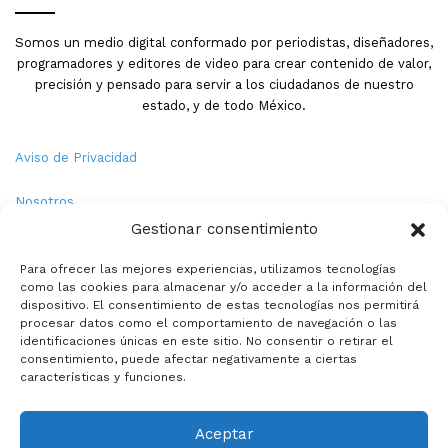
Somos un medio digital conformado por periodistas, diseñadores,
programadores y editores de video para crear contenido de valor,
precisión y pensado para servir a los ciudadanos de nuestro
estado, y de todo México.
Aviso de Privacidad
Nosotros
Gestionar consentimiento
Términos y Condiciones
Para ofrecer las mejores experiencias, utilizamos tecnologías
como las cookies para almacenar y/o acceder a la información del
Política de Cookies
dispositivo. El consentimiento de estas tecnologías nos permitirá
procesar datos como el comportamiento de navegación o las
Contacto
identificaciones únicas en este sitio. No consentir o retirar el
consentimiento, puede afectar negativamente a ciertas
características y funciones.
© Copyright 2026,PMX. Todos los derechos reservados.
Aceptar