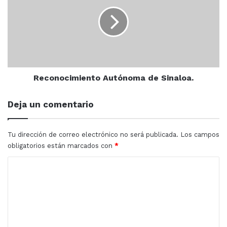
de
Sinaloa.
Reconocimiento Autónoma de Sinaloa.
Deja un comentario
Tu dirección de correo electrónico no será publicada.
Los campos
obligatorios están marcados con
*
C
o
colegio de directores
rector
UAS
m
e
n