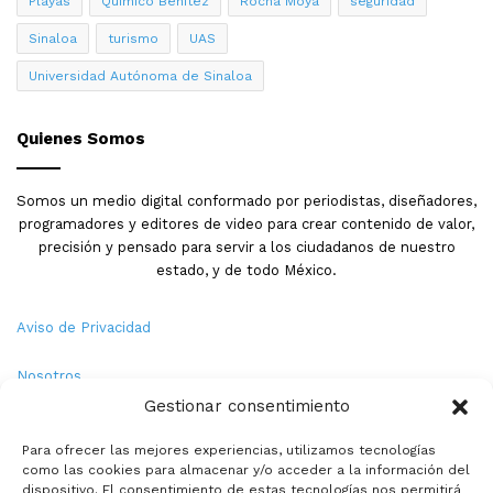
Playas
Quimico Benitez
Rocha Moya
seguridad
Sinaloa
turismo
UAS
Universidad Autónoma de Sinaloa
Quienes Somos
Somos un medio digital conformado por periodistas, diseñadores,
programadores y editores de video para crear contenido de valor,
precisión y pensado para servir a los ciudadanos de nuestro
estado, y de todo México.
Aviso de Privacidad
Nosotros
Gestionar consentimiento
Términos y Condiciones
Para ofrecer las mejores experiencias, utilizamos tecnologías
como las cookies para almacenar y/o acceder a la información del
Política de Cookies
dispositivo. El consentimiento de estas tecnologías nos permitirá