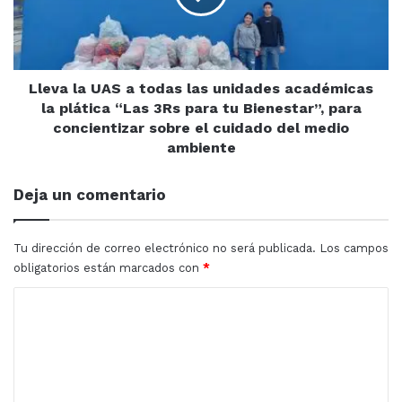
Académicas con 3 estudiantes cada una y un total de 51
y
las
Patrimonio
alumnos.
unidades
Cultural
académicas
de
la
Sinaloa
plática
Lleva la UAS a todas las unidades académicas
“Las
la plática “Las 3Rs para tu Bienestar”, para
3Rs
concientizar sobre el cuidado del medio
para
ambiente
tu
Bienestar”,
Deja un comentario
para
concientizar
sobre
Tu dirección de correo electrónico no será publicada.
Los campos
el
obligatorios están marcados con
*
cuidado
del
C
medio
o
ambiente
m
Cabe mencionar que después de la conclusión
e
satisfactoria del Servicio Social supervisado y aprobado