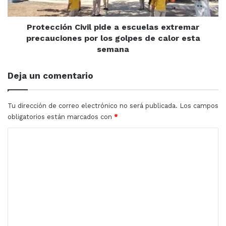
por
plan de desarrollo con visión de futuro 2025 que
los
encabeza el rector de la casa Rosalina, doctor Jesús
golpes
Protección Civil pide a escuelas extremar
Madueña Molina.
de
precauciones por los golpes de calor esta
calor
semana
esta
semana
Deja un comentario
Tu dirección de correo electrónico no será publicada.
Los campos
obligatorios están marcados con
*
C
o
m
e
n
La maestra Rosa Delia Félix Ontiveros, responsable del
t
Programa Institucional de Tutorías, manifestó sentirse
muy emocionada ante el éxito alcanzado por los tutores
a