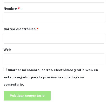
graduados, ya que a lo largo de muchas semanas de
r
Nombre
*
trabajo dejaron en claro su compromiso con la
i
formación de los estudiantes.
o
*
Correo electrónico
*
Web
Guardar mi nombre, correo electrónico y sitio web en
este navegador para la próxima vez que haga un
comentario.