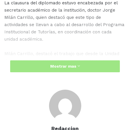
La clausura del diplomado estuvo encabezada por el
secretario académico de la institución, doctor Jorge
Milán Carrillo, quien destacó que este tipo de
actividades se llevan a cabo al desarrollo del Programa
Institucional de Tutorías, en coordinación con cada
unidad académica.
Milán Carrillo, destacó el trabajo que desde la Unidad
de Bienestar Universitario se ha realizado para
Mostrar mas
fortalecer la formación integral de los estudiantes como
es el propio seguimiento a las actividades escolares y
elaboración de distintos proyectos que se trabajan en
conjunto.
Redaccion