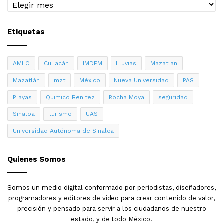
Archivo
juicio propio y determinen si participan o no en el
cuidado del entorno natural”.
Etiquetas
Durante el evento, se instalaron stands de diversas
organizaciones en la explanada de la Biblioteca Central,
AMLO
Culiacán
IMDEM
Lluvias
Mazatlan
mismas que apoyan las iniciativas de cuidado y
conservación medioambiental.
Mazatlán
mzt
México
Nueva Universidad
PAS
Playas
Quimico Benitez
Rocha Moya
seguridad
Sinaloa
turismo
UAS
Universidad Autónoma de Sinaloa
Quienes Somos
Somos un medio digital conformado por periodistas, diseñadores,
programadores y editores de video para crear contenido de valor,
precisión y pensado para servir a los ciudadanos de nuestro
estado, y de todo México.