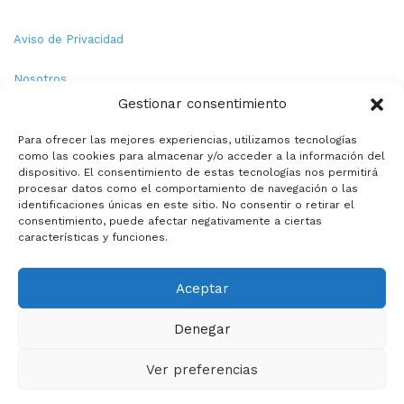
Aviso de Privacidad
Nosotros
Gestionar consentimiento
Términos y Condiciones
Para ofrecer las mejores experiencias, utilizamos tecnologías
como las cookies para almacenar y/o acceder a la información del
Política de Cookies
dispositivo. El consentimiento de estas tecnologías nos permitirá
procesar datos como el comportamiento de navegación o las
Contacto
identificaciones únicas en este sitio. No consentir o retirar el
consentimiento, puede afectar negativamente a ciertas
características y funciones.
© Copyright 2026,PMX. Todos los derechos reservados.
Aceptar
Inicio
Local
Estatal
Nacional
Internacional
Deportes
Denegar
Politica
Entretenimiento
Especiales
La opinion de:
Ver preferencias
Facebook
X
YouTube
Instagram
TikTok