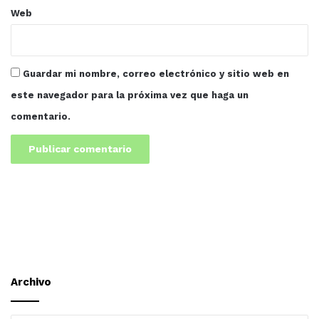
Web
Guardar mi nombre, correo electrónico y sitio web en
este navegador para la próxima vez que haga un
comentario.
“No puede haber un real cuidado del entorno natural, no
puede haber un real cuidado del medioambiente sin una
ciudadanía participativa. Y para que haya una ciudadanía
participativa se necesita también la información como
sustento; información de calidad, información verificada,
información bien trabajada. Se necesita del periodismo
Archivo
ambiental independiente para proveer de información a
las personas para que con esa información formen su