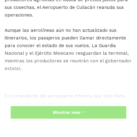
sus cosechas, el Aeropuerto de Culiacán reanuda sus
operaciones.
Aunque las aerolíneas aún no han actualizado sus
itinerarios, los pasajeros pueden llamar directamente
para conocer el estado de sus vuelos. La Guardia
Nacional y el Ejército Mexicano resguardan la terminal,
mientras los productores se reunirán con el gobernador
estatal.
El comandante del aeropuerto informa que solo falta
que las aerolíneas ajusten y publiquen sus horarios.
Tras más de 40 horas de toma, los productores
Mostrar mas
liberaron el plantón, brindando alivio a los pasajeros.