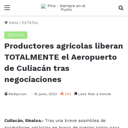
Menu
B
Inicio
/
ESTATAL
ESTATAL
Productores agrícolas liberan
TOTALMENTE el Aeropuerto
de Culiacán tras
negociaciones
Redaccion
15 junio, 2023
564
Less than a minute
Culiacán, Sinaloa.-
Tras una breve asamblea de
productores agrícolas en busca de precios justos para