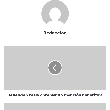
Redaccion
Defienden
tesis
obteniendo
mención
honorífica
Defienden tesis obteniendo mención honorífica
Turista