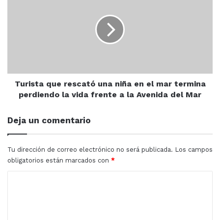
que
rescató
una
niña
en
el
mar
termina
perdiendo
Turista que rescató una niña en el mar termina
la
perdiendo la vida frente a la Avenida del Mar
vida
frente
Deja un comentario
a
la
Avenida
Tu dirección de correo electrónico no será publicada.
Los campos
del
obligatorios están marcados con
*
Mar
C
o
m