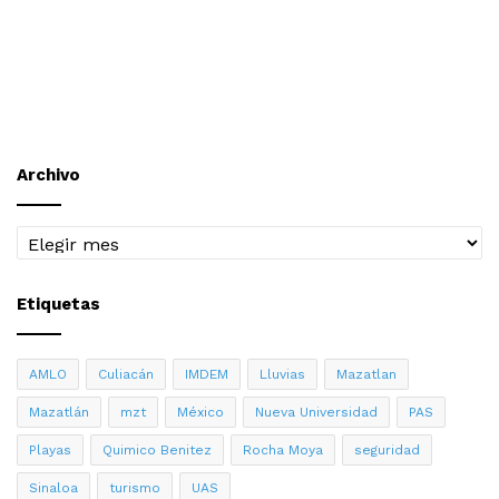
la sección administrativos tenemos una cita para dar
paso a un periodo más, que nos permita avanzar como
organismo sindical y hacer que las y los compañeros del
sector administrativo, caminemos juntos hacia el futuro,
con visión, organización, comunicación constante con la
base y con el compromiso de mantenernos unidos”,
Archivo
manifestó el aspirante a la Secretaría General del
SUNTUAS Administrativos e Intendencia.
Archivo
Etiquetas
AMLO
Culiacán
IMDEM
Lluvias
Mazatlan
Mazatlán
mzt
México
Nueva Universidad
PAS
Playas
Quimico Benitez
Rocha Moya
seguridad
Sinaloa
turismo
UAS