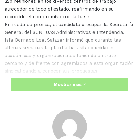
220 reuniones en los diversos centros de trabajo
alrededor de todo el estado, reafirmando en su
recorrido el compromiso con la base.
En rueda de prensa, el candidato a ocupar la Secretaría
General del SUNTUAS Administrativos e Intendencia,
Isfa Bernabé Leal Salazar informó que durante las
últimas semanas la planilla ha visitado unidades
académicas y organizacionales teniendo un trato
cercano y de frente con agremiados a esta organización
sindical dando a conocer sus propuestas.
Mostrar mas
Destacó que hoy más que nunca la estabilidad laboral
es tarea de todas y todos, cualquier posición que un
organismo sindical maduro y consiente como lo es el
SUNTUAS tome, debe surgir de un análisis, del diálogo y
de llegar a las alternativas necesarias que conduzcan al
camino de saber que la Estabilidad de la UAS es la