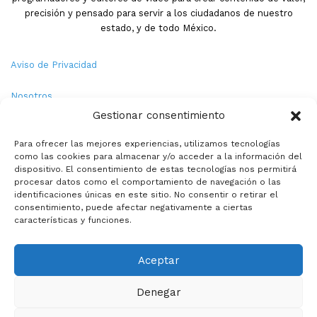
precisión y pensado para servir a los ciudadanos de nuestro
estado, y de todo México.
Aviso de Privacidad
Nosotros
Gestionar consentimiento
Términos y Condiciones
Para ofrecer las mejores experiencias, utilizamos tecnologías
como las cookies para almacenar y/o acceder a la información del
Política de Cookies
dispositivo. El consentimiento de estas tecnologías nos permitirá
procesar datos como el comportamiento de navegación o las
Contacto
identificaciones únicas en este sitio. No consentir o retirar el
consentimiento, puede afectar negativamente a ciertas
características y funciones.
© Copyright 2026,PMX. Todos los derechos reservados.
Aceptar
Inicio
Local
Estatal
Nacional
Internacional
Deportes
Denegar
Politica
Entretenimiento
Especiales
La opinion de: