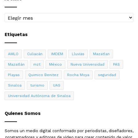
Archivo
Etiquetas
AMLO
Culiacán
IMDEM
Lluvias
Mazatlan
Mazatlán
mzt
México
Nueva Universidad
PAS
Playas
Quimico Benitez
Rocha Moya
seguridad
Sinaloa
turismo
UAS
Universidad Autónoma de Sinaloa
Quienes Somos
Somos un medio digital conformado por periodistas, diseñadores,
programadores y editores de video para crear contenido de valor,