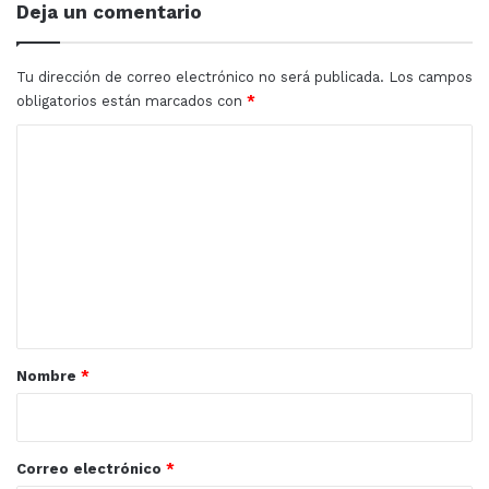
Deja un comentario
Tu dirección de correo electrónico no será publicada.
Los campos
obligatorios están marcados con
*
C
o
m
e
n
t
a
r
Nombre
*
i
o
*
Correo electrónico
*