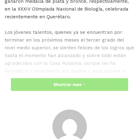
ganaron medalla de plata y bronce, respectivamente,
en la XXXIV Olimpiada Nacional de Biología, celebrada
recientemente en Querétaro.
Los jóvenes talentos, quienes ya se encuentran por
terminar en los próximos meses el tercer grado del
nivel medio superior, se sienten felices de los logros que
hasta el momento han alcanzado y sobre todo están
agradecidos con la Casa Rosalina, porque les ha
ayudado a ir cumpliendo sus sueños y aspiraciones a
futuro.
Mostrar mas
Eric Alejandro menciona que ya son varios los eventos
académicos a nivel nacional en los que ha podido
participar y hoy en esta edición de la Olimpiada
Nacional de Biología es que logra obtener una medalla
de plata, lo cual es no es nada fácil si hablamos de que
los participantes a nivel nacional fueron más de cien,