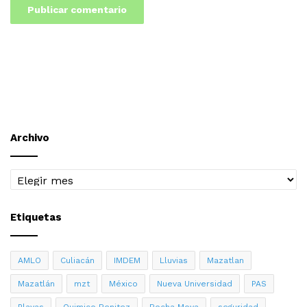
Archivo
Archivo
Etiquetas
AMLO
Culiacán
IMDEM
Lluvias
Mazatlan
Mazatlán
mzt
México
Nueva Universidad
PAS
Playas
Quimico Benitez
Rocha Moya
seguridad