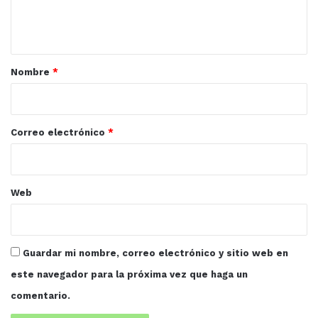
n
t
a
r
Nombre
*
i
o
*
Correo electrónico
*
Web
Guardar mi nombre, correo electrónico y sitio web en
este navegador para la próxima vez que haga un
comentario.